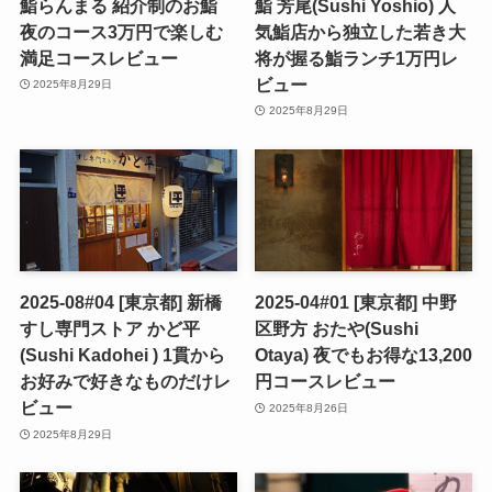
鮨らんまる 紹介制のお鮨
鮨 芳尾(Sushi Yoshio) 人
夜のコース3万円で楽しむ
気鮨店から独立した若き大
満足コースレビュー
将が握る鮨ランチ1万円レ
ビュー
2025年8月29日
2025年8月29日
2025-08#04 [東京都] 新橋
2025-04#01 [東京都] 中野
すし専門ストア かど平
区野方 おたや(Sushi
(Sushi Kadohei ) 1貫から
Otaya) 夜でもお得な13,200
お好みで好きなものだけレ
円コースレビュー
ビュー
2025年8月26日
2025年8月29日