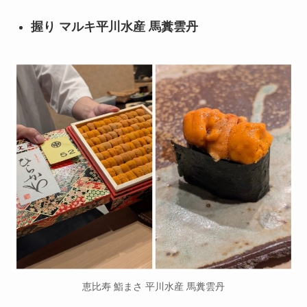
握り マルキ平川水産 馬糞雲丹
恵比寿 鮨まさ 平川水産 馬糞雲丹