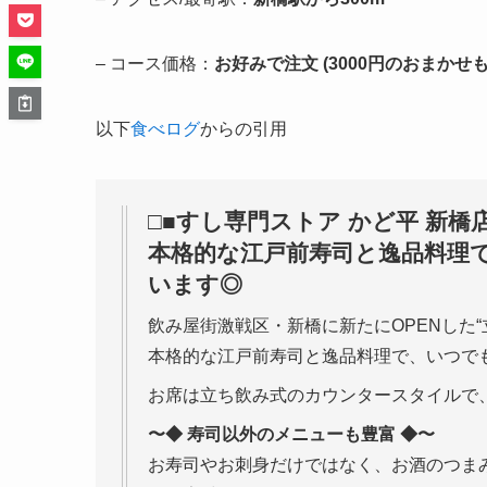
– コース価格：
お好みで注文 (3000円のおまかせも
以下
食べログ
からの引用
□■すし専門ストア かど平 新橋店
本格的な江戸前寿司と逸品料理
います◎
飲み屋街激戦区・新橋に新たにOPENした“
本格的な江戸前寿司と逸品料理で、いつで
お席は立ち飲み式のカウンタースタイルで
〜◆ 寿司以外のメニューも豊富 ◆〜
お寿司やお刺身だけではなく、お酒のつま