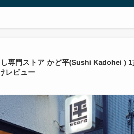
 すし専門ストア かど平(Sushi Kadohei ) 
けレビュー