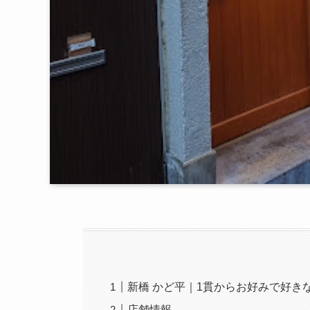
新橋 かど平｜1貫からお好みで好き
店舗情報