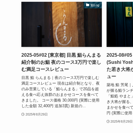
鮨Log
2025-05#02 [東京都] 目黒 鮨らんまる
2025-08#
紹介制のお鮨 夜のコース3万円で楽し
(Sushi Y
む満足コースレビュー
た若き大将
ュー
目黒 鮨 らんまる｜夜のコース3万円で楽しむ
満足コースレビュー 現在は紹介制となり、夜
築地 鮨 芳尾
のみ営業している「鮨らんまる」で20品を超
が握る鮨ランチ
える食べ応え抜群のおまかせコースを食べて
「鮨処 やまと
きました。 コース価格 30,000円 (実際に使用
き大将が握る
した金額 32,400円 追加3貫) 新規の...
まかせを食べてき
円 (実際に使用した
2025年8月29日
2025年8月29日