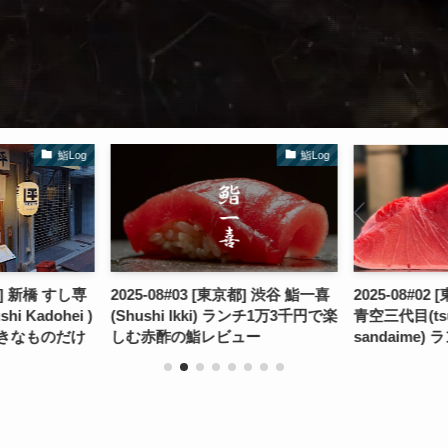
鮨Log
鮨Log
京都] 新橋 すし専
2025-08#03 [東京都] 渋谷 鮨一喜
2025-08#0
 Kadohei )
(Shushi Ikki) ランチ1万3千円で楽
青空三代目(tsuk
きなものだけ
しむ赤酢の鮨レビュー
sandaime
む赤酢の鮨レ