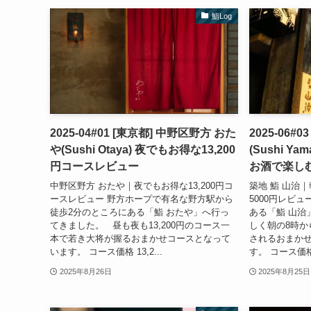
鮨Log
2025-04#01 [東京都] 中野区野方 おた
2025-06#
や(Sushi Otaya) 夜でもお得な13,200
(Sushi Y
円コースレビュー
お酒で楽しむ
中野区野方 おたや｜夜でもお得な13,200円コ
築地 鮨 山治
ースレビュー 野方ホープで有名な野方駅から
5000円レビ
徒歩2分のところにある「鮨 おたや」へ行っ
ある「鮨 山治
てきました。 昼も夜も13,200円のコース一
しく朝の8時か
本で若き大将が握るおまかせコースとなって
されるおまか
います。 コース価格 13,2...
す。 コース価格 5
2025年8月26日
2025年8月25日