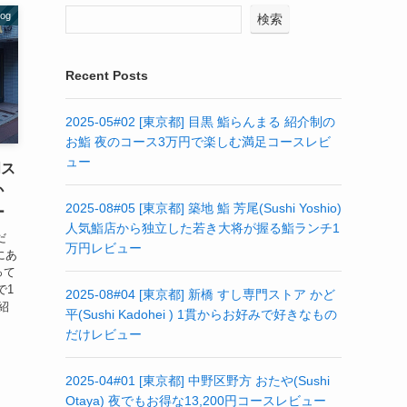
og
検索
Recent Posts
2025-05#02 [東京都] 目黒 鮨らんまる 紹介制の
お鮨 夜のコース3万円で楽しむ満足コースレビ
ュー
門ス
か
2025-08#05 [東京都] 築地 鮨 芳尾(Sushi Yoshio)
ー
人気鮨店から独立した若き大将が握る鮨ランチ1
だ
万円レビュー
にあ
って
で1
2025-08#04 [東京都] 新橋 すし専門ストア かど
紹
平(Sushi Kadohei ) 1貫からお好みで好きなもの
だけレビュー
2025-04#01 [東京都] 中野区野方 おたや(Sushi
Otaya) 夜でもお得な13,200円コースレビュー