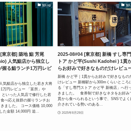
鮨Log
鮨L
05 [東京都] 築地 鮨 芳尾
2025-08#04 [東京都] 新橋 すし専
oshio) 人気鮨店から独立し
トア かど平(Sushi Kadohei ) 1貫
が握る鮨ランチ1万円レビ
らお好みで好きなものだけレビュ
新橋 かど平｜1貫からお好みで好きなもの
けレビュー 新橋駅から300mくらいところ
｜人気鮨店から独立した若き大将
る「すし専門ストア かど平 新橋店」へ行
1万円レビュー 「富所」や
きました。 食券制で好きなネタをお好み
」といった人気店で修行した若
貫から食べられるという事で、SNSでよく
、食べ応え抜群の握りランチお
介されている勢いのある...
ました。 コース価格 10,000
金額 14,000円 追...
2025年8月29日