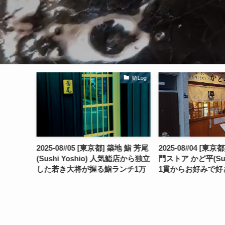
鮨Log
鮨Log
築地 鮨山治
2025-08#05 [東京都] 築地 鮨 芳尾
2025-08#04 [東
8時からお鮨
(Sushi Yoshio) 人気鮨店から独立
門ストア かど平(Sushi
レビュー
した若き大将が握る鮨ランチ1万
1貫からお好みで好
円レビュー
レビュー