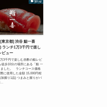
鮨Log
03 [東京都] 渋谷 鮨一喜
Ikki) ランチ1万3千円で楽し
レビュー
1万3千円で楽しむ赤酢の鮨レビ
ら徒歩10分の場所にある「鮨 一
きました。 ランチコース価格
 (実際に使用した金額 15,000円程
 追加握り1品) つまみと握りがバ
..