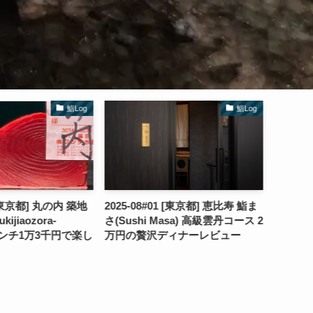
鮨Log
鮨Log
2 [東京都] 丸の内 築地
2025-08#01 [東京都] 恵比寿 鮨ま
2025-
ijiaozora-
さ(Sushi Masa) 高級雲丹コース 2
おたや(S
) ランチ1万3千円で楽し
万円の贅沢ディナーレビュー
な13,
ビュー