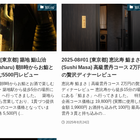
鮨Log
鮨L
03 [東京都] 築地 鮨山治
2025-08#01 [東京都] 恵比寿 鮨ま
amaharu) 朝8時からお鮨と
(Sushi Masa) 高級雲丹コース 2万
5500円レビュー
の贅沢ディナーレビュー
｜朝8時からお鮨とお酒で楽しむ
恵比寿 鮨まさ｜高級雲丹コース 2万円の贅
ュー 築地駅から徒歩5分の場所に
ディナーレビュー 恵比寿から徒歩15分の
」へ行ってきました。 築地ら
にある「鮨まさ」へ行ってきました。 特
ら営業しており、1貫づつ提供
企画コース価格は 19,800円 (実際に使用し
せのコース価格となっていま
金額 1,9900円 お酒持ち込み代 100円) 最
,500円 (...
雲丹３貫と持ち込みの...
2025年8月24日