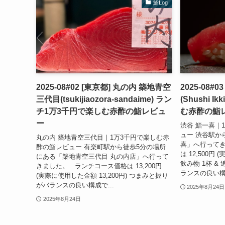
鮨Log
2025-08#02 [東京都] 丸の内 築地青空
2025-08#
三代目(tsukijiaozora-sandaime) ラン
(Shushi 
チ1万3千円で楽しむ赤酢の鮨レビュ
む赤酢の鮨
ー
渋谷 鮨一喜｜
ュー 渋谷駅か
丸の内 築地青空三代目｜1万3千円で楽しむ赤
喜」へ行って
酢の鮨レビュー 有楽町駅から徒歩5分の場所
は 12,500円
にある「築地青空三代目 丸の内店」へ行って
飲み物 1杯 &
きました。 ランチコース価格は 13,200円
ランスの良い構.
(実際に使用した金額 13,200円) つまみと握り
がバランスの良い構成で...
2025年8月24日
2025年8月24日